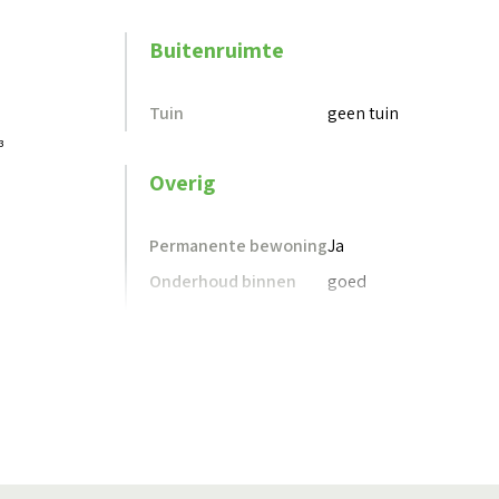
Buitenruimte
Tuin
geen tuin
³
Overig
Permanente bewoning
Ja
Onderhoud binnen
goed
Onderhoud buiten
goed