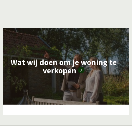
L
e
e
Wat wij doen om je woning te
s
verkopen
m
e
e
r
o
v
e