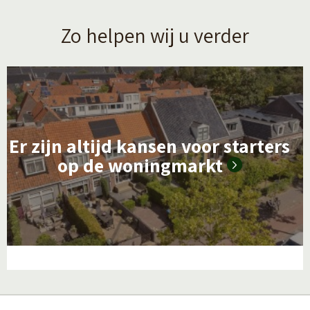
Zo helpen wij u verder
L
e
e
Er zijn altijd kansen voor starters
s
op de woningmarkt
m
e
e
r
o
v
e