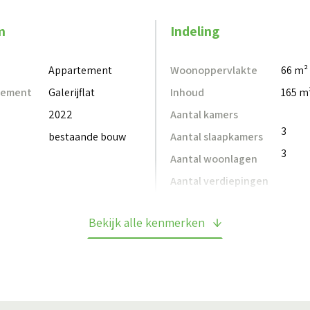
rt met duurzaamheid en een praktische indeling.
igen parkeerplaats, de berging en het onderhoudsarme
m
Indeling
ning voor wie zorgeloos en toekomstbestendig wil
Appartement
Woonoppervlakte
66 m²
tement
Galerijflat
Inhoud
165 m
2022
Aantal kamers
3
bestaande bouw
Aantal slaapkamers
e duur van 12 maanden. Na deze periode is de huur
3
Aantal woonlagen
agt één maand.
Aantal verdiepingen
t minimaal 3,5 keer de huurprijs bruto p.m. te
e 13e maand en vaste bonussen).
Bekijk alle kenmerken
g u voor 75% meetellen.
nkomen worden opgeteld.
 een waarborgsom van 2 maand in rekening gebracht.