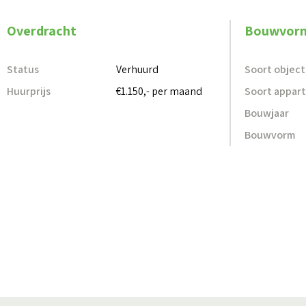
Dit appartement combineert modern wooncomfo
Dankzij de energiezuinige voorzieningen, de e
Overdracht
Bouwvor
karakter van het complex is het een ideale wo
wonen.
Status
Verhuurd
Soort object
Huurprijs
€1.150,- per maand
Soort appar
Overige informatie:
Bouwjaar
• Waarborgsom 1 maand.
Bouwvorm
• De huurovereenkomst wordt aangegaan voor d
maandelijks opzegbaar. De opzegtermijn bedra
• Bij deze woning geldt een inkomenseis. U dien
verdienen (exclusief vakantietoeslag, eventuel
• Heeft u een partner? Het tweede inkomen ma
• Eigen vermogen mag voor 10% : 12 bij het i
• Bent u zelfstandig ondernemer dan wordt er