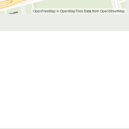
OpenFreeMap
© OpenMapTiles
Data from
OpenStreetMap