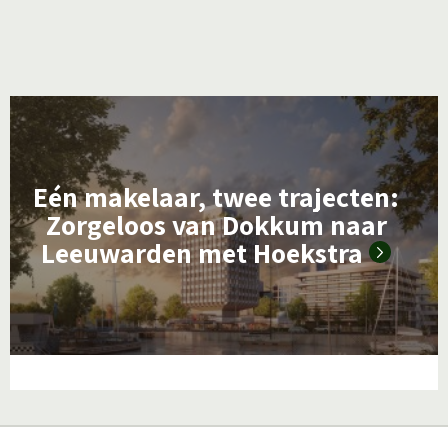
L
e
e
Eén makelaar, twee trajecten:
s
Zorgeloos van Dokkum naar
m
Leeuwarden met Hoekstra
e
e
r
o
v
e