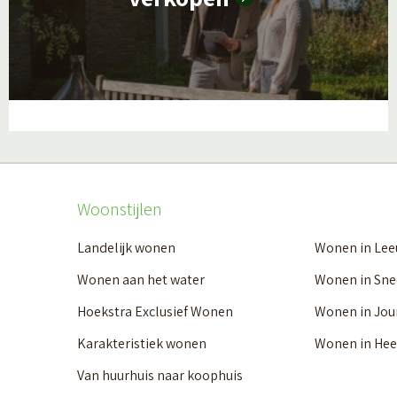
e
e
r
o
v
e
r
Woonstijlen
W
Landelijk wonen
Wonen in Le
a
Wonen aan het water
Wonen in Sne
t
w
Hoekstra Exclusief Wonen
Wonen in Jou
i
Karakteristiek wonen
Wonen in He
j
Van huurhuis naar koophuis
d