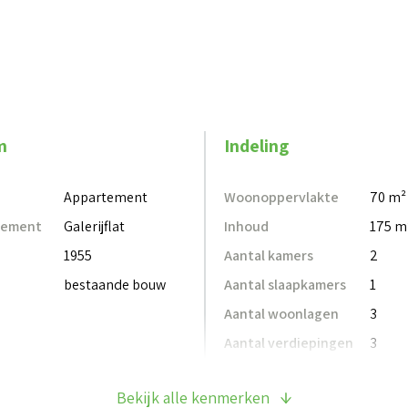
uche
lkon op het oosten
ent
m
Indeling
 maand en stookkosten van € 170,- per maand
Appartement
Woonoppervlakte
70 m²
tement
Galerijflat
Inhoud
175 m
rtementen zijn gelijkvloers en levensloopbestendig en
1955
Aantal kamers
2
bestaande bouw
Aantal slaapkamers
1
Aantal woonlagen
3
n"
Aantal verdiepingen
3
ging
k algemene ruimten, tuinonderhoud, glasbewassing en
Bekijk alle kenmerken