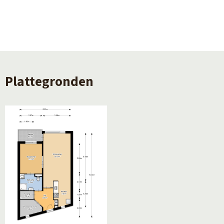
Permanente bewoning
Ja
Onderhoud binnen
goed
Onderhoud buiten
goed
Plattegronden