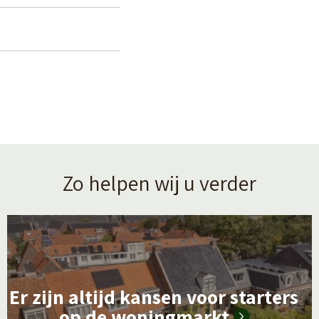
Zo helpen wij u verder
L
e
e
Er zijn altijd kansen voor starters
s
op de woningmarkt
m