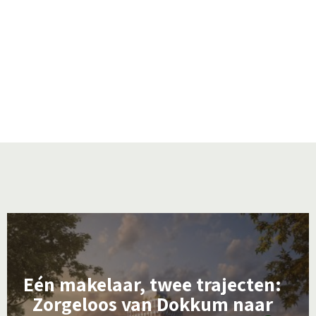
L
e
e
Eén makelaar, twee trajecten:
s
Zorgeloos van Dokkum naar
m