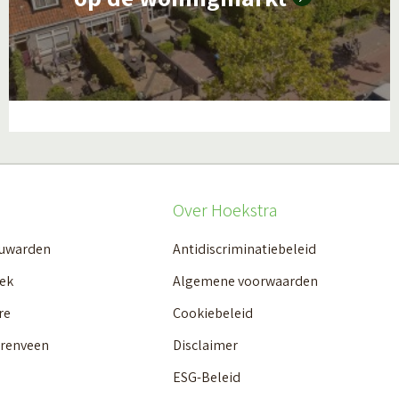
e
e
r
o
v
e
r
Over Hoekstra
E
euwarden
Antidiscriminatiebeleid
r
ek
Algemene voorwaarden
z
i
re
Cookiebeleid
j
erenveen
Disclaimer
n
ESG-Beleid
a