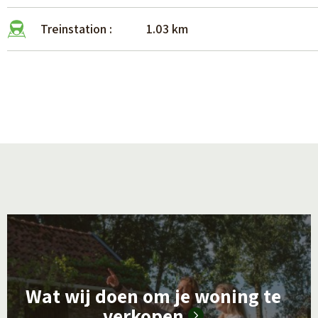
Treinstation :
1.03 km
L
e
e
Wat wij doen om je woning te
s
verkopen
m