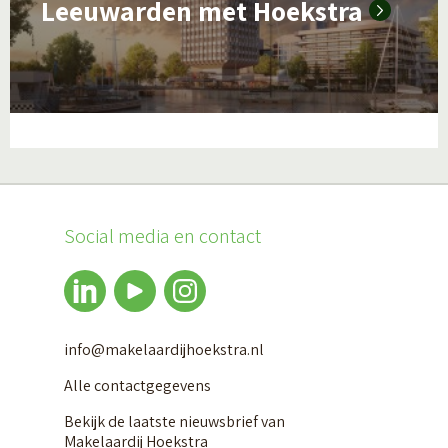
Leeuwarden met Hoekstra
e
e
r
o
v
e
r
Social media en contact
E
é
n
m
info@makelaardijhoekstra.nl
a
Alle contactgegevens
k
Bekijk de laatste nieuwsbrief van
Makelaardij Hoekstra
e