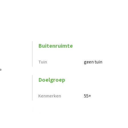
Buitenruimte
Tuin
geen tuin
³
Doelgroep
Kenmerken
55+
Overig