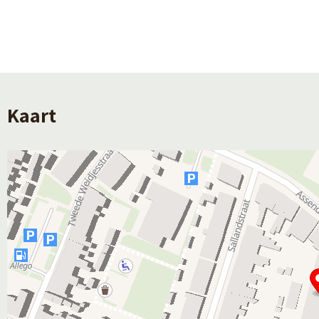
huismeester/klein onderhoud
• Stookkosten: blokverwarming (gas)
Passend Toewijzen
Om in aanmerking te kunnen komen voor een a
Kaart
bedragen (€ 28.775 indien u AOW-gerechtigd be
geldt een minimaal inkomen van € 39.925 of € 3
AOW-gerechtigden met een inkomen tot € 28.775
meerpersoonshuishoudens, maar met aantoonb
(bij eenpersoonshuishoudens) of hoger dan € 
reageren op deze woning
Tevens geldt er een maximaal inkomen van € 51
meerpersoonshuishoudens. Ligt uw inkomen hog
zijn enkele uitzonderingsregels waardoor toewi
een passend inkomen krijgen voorrang bij de t