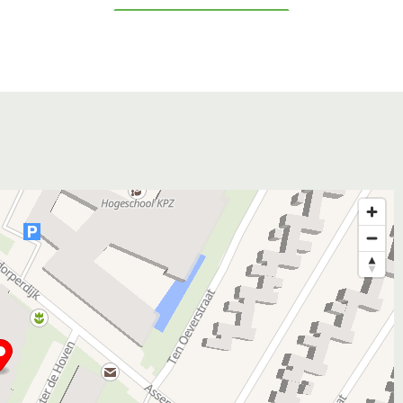
ppartement dient uw inkomen minimaal € 29.400 te
nt) wanneer u alleenstaand bent. Voor echtparen
8.650 indien u AOW-gerechtigd bent.
 bij eenpersoonshuishoudens of tot € 38.650 bij
aar (aankomend) vermogen van hoger dan € 146.011
184.633 (bij meerpersoonshuishoudens) kunnen ook
.537 voor 1-persoonshuishoudens en € 56.910 voor
er dan kunt u wel reageren op dit appartement, er
jzing wellicht toch mogelijk is. Echter aanvragers met
oewijzingsprocedure.