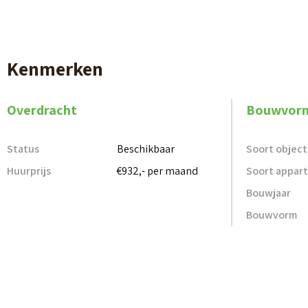
Het appartement
• Woonkamer met open keuken
• Badkamer voorzien van toilet, wastafel en do
Kenmerken
• Gelegen op de tweede verdieping met een ba
• De foto's zijn van een vergelijkbaar appartem
Overdracht
Bouwvor
• Huurprijs excl. servicekosten van € 50,- per
Status
Beschikbaar
Soort object
Praktische informatie
Huurprijs
€932,- per maand
Soort appar
• Geschikt voor senioren vanaf 55 jaar: de appa
Bouwjaar
het gebouw heeft een lift
Bouwvorm
• Woonoppervlakte van 70 m²
• Selectie kandidaten op basis van inschrijving
• Toewijzing conform regels "Passend Toewijze
• Gemeenschappelijke wasruimte en fietsenber
• Servicekosten: gas, water en elektraverbrui