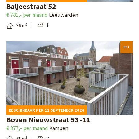
e
Baljeestraat 52
d
€ 781,- per maand
Leeuwarden
e
1
2
36 m
t
a
B
55+
i
e
l
k
p
i
a
j
g
k
i
d
BESCHIKBAAR PER 11 SEPTEMBER 2026
n
e
Boven Nieuwstraat 53 -11
a
d
€ 877,- per maand
Kampen
v
e
2
2
65 m