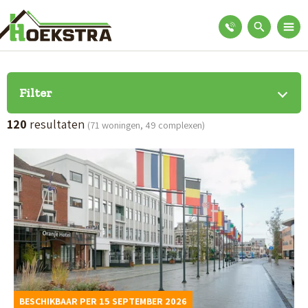
Filter
120
resultaten
(71 woningen, 49 complexen)
B
e
k
i
j
k
d
BESCHIKBAAR PER 15 SEPTEMBER 2026